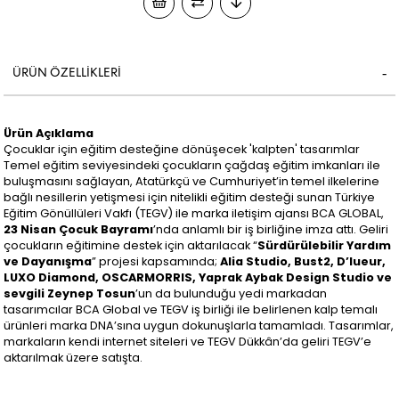
ÜRÜN ÖZELLIKLERI
Ürün Açıklama
Çocuklar için eğitim desteğine dönüşecek 'kalpten' tasarımlar
Temel eğitim seviyesindeki çocukların çağdaş eğitim imkanları ile
buluşmasını sağlayan, Atatürkçü ve Cumhuriyet’in temel ilkelerine
bağlı nesillerin yetişmesi için nitelikli eğitim desteği sunan Türkiye
Eğitim Gönüllüleri Vakfı (TEGV) ile marka iletişim ajansı BCA GLOBAL,
23 Nisan Çocuk Bayramı
’nda anlamlı bir iş birliğine imza attı. Geliri
çocukların eğitimine destek için aktarılacak “
Sürdürülebilir Yardım
ve Dayanışma
” projesi kapsamında;
Alia Studio, Bust2, D’lueur,
LUXO Diamond, OSCARMORRIS, Yaprak Aybak Design Studio ve
sevgili Zeynep Tosun
’un da bulunduğu yedi markadan
tasarımcılar BCA Global ve TEGV iş birliği ile belirlenen kalp temalı
ürünleri marka DNA’sına uygun dokunuşlarla tamamladı. Tasarımlar,
markaların kendi internet siteleri ve TEGV Dükkân’da geliri TEGV’e
aktarılmak üzere satışta.