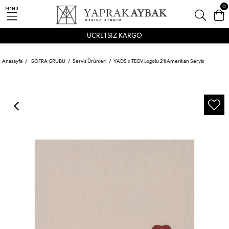
0
MENU
ÜCRETSİZ KARGO
Anasayfa
SOFRA GRUBU
Servis Ürünleri
YADS x TEGV Logolu 2'li Amerikan Servis