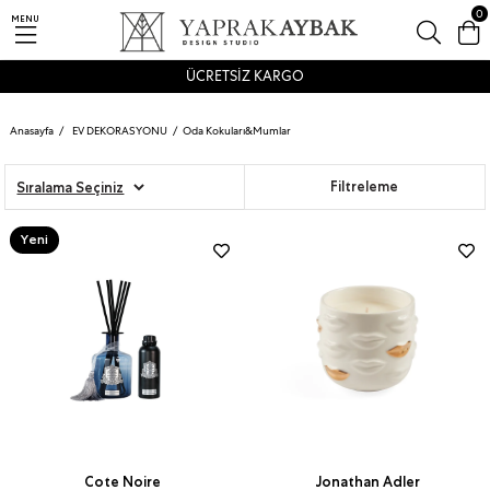
0
MENU
ÜCRETSİZ KARGO
Anasayfa
EV DEKORASYONU
Oda Kokuları&Mumlar
Sıralama
Filtreleme
Yeni
Ürün
Cote Noire
Jonathan Adler